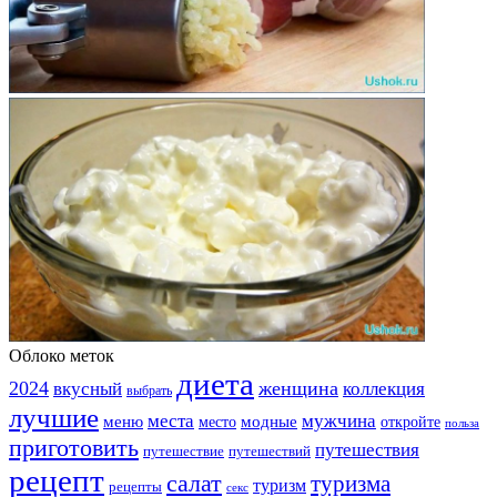
Облоко меток
диета
2024
вкусный
женщина
коллекция
выбрать
лучшие
места
мужчина
меню
модные
место
откройте
польза
приготовить
путешествия
путешествие
путешествий
рецепт
салат
туризма
туризм
рецепты
секс