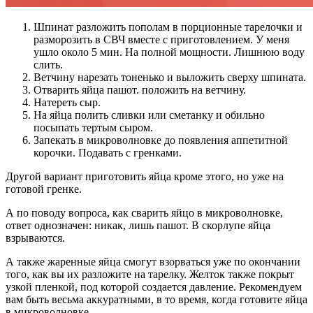
Шпинат разложить пополам в порционные тарелочки и
разморозить в СВЧ вместе с приготовлением. У меня
ушло около 5 мин. На полной мощности. Лишнюю воду
слить.
Ветчину нарезать тоненько и выложить сверху шпината.
Отварить яйца пашот. положить на ветчину.
Натереть сыр.
На яйца полить сливки или сметанку и обильно
посыпать тертым сыром.
Запекать в микроволновке до появления аппетитной
корочки. Подавать с гренками.
Другой вариант приготовить яйца кроме этого, но уже на
готовой гренке.
А по поводу вопроса, как сварить яйцо в микроволновке,
ответ однозначен: никак, лишь пашот. В скорлупе яйца
взрываются.
А также жаренные яйца смогут взорваться уже по окончании
того, как вы их разложите на тарелку. Желток также покрыт
узкой пленкой, под которой создается давление. Рекомендуем
вам быть весьма аккуратными, в то время, когда готовите яйца
в микроволновке.