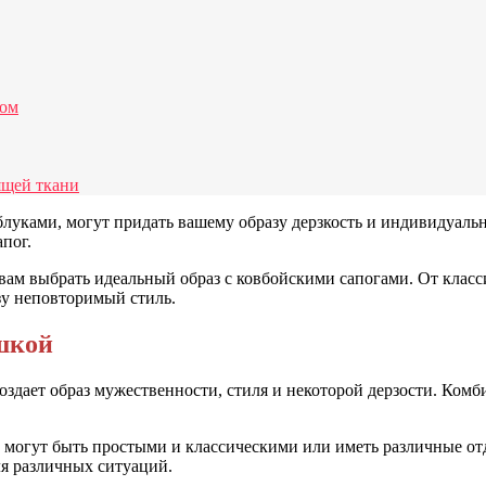
том
ящей ткани
уками, могут придать вашему образу дерзкость и индивидуально
апог.
вам выбрать идеальный образ с ковбойскими сапогами. От класси
зу неповторимый стиль.
ашкой
оздает образ мужественности, стиля и некоторой дерзости. Ком
 могут быть простыми и классическими или иметь различные от
я различных ситуаций.