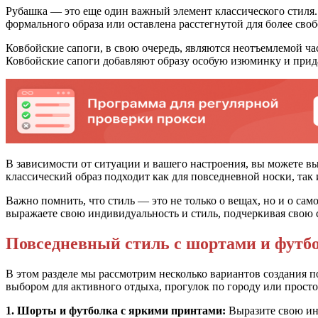
Рубашка — это еще один важный элемент классического стиля.
формального образа или оставлена расстегнутой для более сво
Ковбойские сапоги, в свою очередь, являются неотъемлемой ча
Ковбойские сапоги добавляют образу особую изюминку и прида
В зависимости от ситуации и вашего настроения, вы можете в
классический образ подходит как для повседневной носки, так 
Важно помнить, что стиль — это не только о вещах, но и о са
выражаете свою индивидуальность и стиль, подчеркивая свою 
Повседневный стиль с шортами и футб
В этом разделе мы рассмотрим несколько вариантов создания 
выбором для активного отдыха, прогулок по городу или просто
1. Шорты и футболка с яркими принтами:
Выразите свою инд