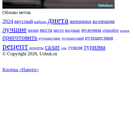
Облоко меток
диета
2024
вкусный
женщина
коллекция
выбрать
лучшие
места
мужчина
меню
модные
место
откройте
польза
приготовить
путешествия
путешествие
путешествий
рецепт
салат
туризма
туризм
рецепты
секс
© Copyright 2026, Ushuk.ru
Кнопка «Наверх»