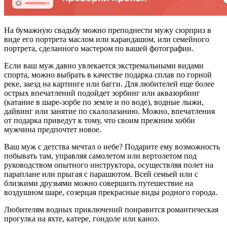
На бумажную свадьбу можно преподнести мужу сюрприз в
виде его портрета маслом или карандашом, или семейного
портрета, сделанного мастером по вашей фотографии.
Если ваш муж давно увлекается экстремальными видами
спорта, можно выбрать в качестве подарка сплав по горной
реке, заезд на картинге или багги. Для любителей еще более
острых впечатлений подойдет зорбинг или аквазорбинг
(катание в шаре-зорбе по земле и по воде), водные лыжи,
дайвинг или занятие по скалолазанию. Можно, впечатления
от подарка приведут к тому, что своим прежним хобби
мужчина предпочтет новое.
Ваш муж с детства мечтал о небе? Подарите ему возможность
побывать там, управляя самолетом или вертолетом под
руководством опытного инструктора, осуществляя полет на
параплане или прыгая с парашютом. Всей семьей или с
близкими друзьями можно совершить путешествие на
воздушном шаре, созерцая прекрасные виды родного города.
Любителям водных приключений понравится романтическая
прогулка на яхте, катере, гондоле или каноэ.