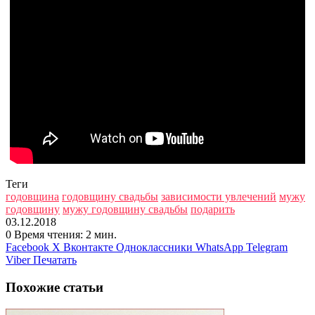
Теги
годовщина
годовщину свадьбы
зависимости увлечений
мужу
годовщину
мужу годовщину свадьбы
подарить
03.12.2018
0
Время чтения: 2 мин.
Facebook
X
Вконтакте
Одноклассники
WhatsApp
Telegram
Viber
Печатать
Похожие статьи