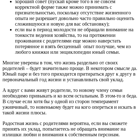
хороший совет (пускай кроме того в не совсем
корректной форме также можно принимать с
признательностью, поскольку отсутствие жизненного
опыта не разрешает довольно часто правильно оценить
сложившуюся и новую для вас обстановку);
если вы в период молодости не обращали внимание на
тонкости ведения хозяйства, то на протяжении
проживания с родителями еще можно наверстать
потерянное и взять бесценный опыт получше, чем из
любого книжки или энциклопедии юный семьи.
Многие уверены в том, что жизнь раздельно от своих
родителей – будет значительно проще. В некотором смысле да.
Юный паре и без того приходится притираться друг к другу в
первоначальный год жизни и устанавливать свой уклад.
А вдруг с вами живут родители, то новому члену семьи
необходимо привыкать и ко всем остальным. В этом-то и беда.
В случае если хотя бы у одной из сторон темперамент
уживчивый, то новенькому будет на кого опереться и искать в
такой жизни плюсы.
Радостная жизнь с родителями вероятна, если вы сможете
принять их уклад, попытаетесь не обращать внимание на
излишки любви и внимания к собственным персонам.