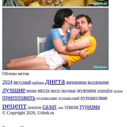
Облоко меток
диета
2024
вкусный
женщина
коллекция
выбрать
лучшие
места
мужчина
меню
модные
место
откройте
польза
приготовить
путешествия
путешествие
путешествий
рецепт
салат
туризма
туризм
рецепты
секс
© Copyright 2026, Ushuk.ru