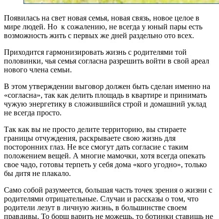
Появилась на свет новая семья, новая связь, новое целое в
мире людей. Но к сожалению, не всегда у юный пары есть
возможность жить с первых же дней раздельно ото всех.
Приходится гармонизировать жизнь с родителями той
половинки, чья семья согласна разрешить войти в свой ареал
нового члена семьи.
В этом утверждении выговор должен быть сделан именно на
«согласна», так как делить площадь в квартире и принимать
чужую энергетику в сложившийся строй и домашний уклад
не всегда просто.
Так как вы не просто делите территорию, вы стираете
границы отчуждения, раскрываете свою жизнь для
посторонних глаз. Не все смогут дать согласие с таким
положением вещей. А многие мамочки, хотя всегда опекать
свое чадо, готовы терпеть у себя дома «кого угодно», только
бы дитя не плакало.
Само собой разумеется, большая часть точек зрения о жизни с
родителями отрицательные. Случаи и рассказы о том, что
родители лезут в личную жизнь, в большинстве своем
правдивы. То борщ варить не можешь, то ботинки ставишь не