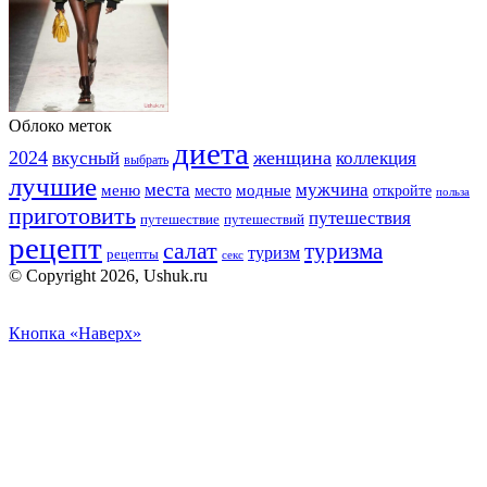
Облоко меток
диета
2024
вкусный
женщина
коллекция
выбрать
лучшие
места
мужчина
меню
модные
место
откройте
польза
приготовить
путешествия
путешествие
путешествий
рецепт
салат
туризма
туризм
рецепты
секс
© Copyright 2026, Ushuk.ru
Кнопка «Наверх»