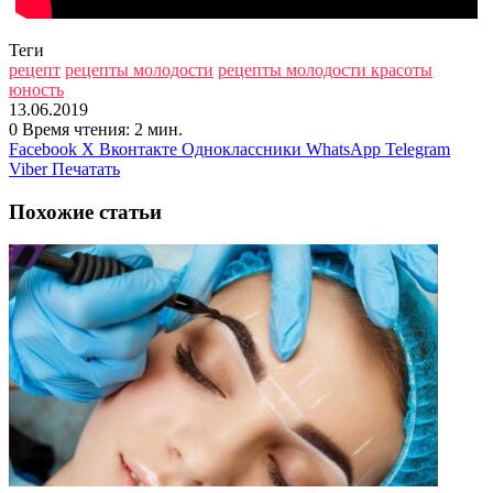
Теги
рецепт
рецепты молодости
рецепты молодости красоты
юность
13.06.2019
0
Время чтения: 2 мин.
Facebook
X
Вконтакте
Одноклассники
WhatsApp
Telegram
Viber
Печатать
Похожие статьи