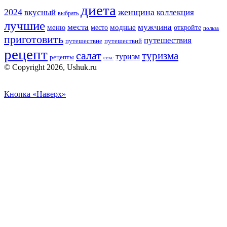
диета
2024
вкусный
женщина
коллекция
выбрать
лучшие
места
мужчина
меню
модные
место
откройте
польза
приготовить
путешествия
путешествие
путешествий
рецепт
салат
туризма
туризм
рецепты
секс
© Copyright 2026, Ushuk.ru
Кнопка «Наверх»