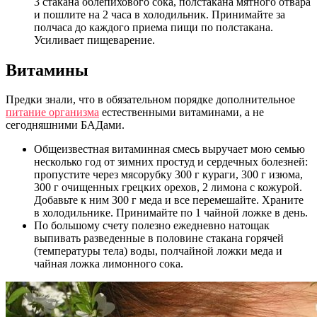
3 стакана облепихового сока, полстакана мятного отвара
и пошлите на 2 часа в холодильник. Принимайте за
полчаса до каждого приема пищи по полстакана.
Усиливает пищеварение.
Витамины
Предки знали, что в обязательном порядке дополнительное
питание организма
естественными витаминами, а не
сегодняшними БАДами.
Общеизвестная витаминная смесь выручает мою семью
несколько год от зимних простуд и сердечных болезней:
пропустите через мясорубку 300 г кураги, 300 г изюма,
300 г очищенных грецких орехов, 2 лимона с кожурой.
Добавьте к ним 300 г меда и все перемешайте. Храните
в холодильнике. Принимайте по 1 чайной ложке в день.
По большому счету полезно ежедневно натощак
выпивать разведенные в половине стакана горячей
(температуры тела) воды, полчайной ложки меда и
чайная ложка лимонного сока.