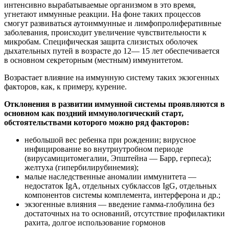
интенсивно вырабатываемые организмом в это время,
угнетают иммунные реакции. На фоне таких процессов
смогут развиваться аутоиммунные и лимфопролиферативные
заболевания, происходит увеличение чувствительности к
микробам. Специфическая защита слизистых оболочек
дыхательных путей в возрасте до 12— 15 лет обеспечивается
в основном секреторным (местным) иммунитетом.
Возрастает влияние на иммунную систему таких экзогенных
факторов, как, к примеру, курение.
Отклонения в развитии иммунной системы проявляются в
основном как поздний иммунологический старт,
обстоятельствами которого можно ряд факторов:
небольшой вес ребенка при рождении; вирусное
инфицирование во внутриутробном периоде
(вирусамицитомегалии, Эпштейна — Барр, герпеса);
желтуха (гипербилирубинемия);
малые наследственные аномалии иммунитета —
недостаток IgA, отдельных субклассов IgG, отдельных
компонентов системы комплемента, интерферона и др.;
экзогенные влияния — введение гамма-глобулина без
достаточных на то оснований, отсутствие профилактики
рахита, долгое использование гормонов