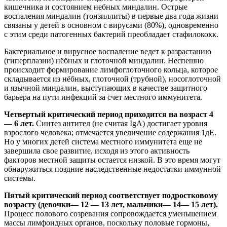
кишечника и состоянием небных миндалин. Острые
воспаления миндалин (тонзиллиты) в первые два года жизни
связаны у детей в основном с вирусами (80%), одновременно
с этим среди патогенных бактерий преобладает стафилококк.
Бактериальное и вирусное воспаление ведет к разрастанию
(гиперплазии) нёбных и глоточной миндалин. Неспешно
происходит формирование лимфоглоточного кольца, которое
складывается из нёбных, глоточной (трубной), носоглоточной
и язычной миндалин, выступающих в качестве защитного
барьера на пути инфекций за счет местного иммунитета.
Четвертый критический период приходится на возраст 4
— 6 лет.
Синтез антител (не считая IgA) достигает уровня
взрослого человека; отмечается увеличение содержания 1дЕ.
Но у многих детей система местного иммунитета еще не
завершила свое развитие, исходя из этого активность
факторов местной защиты остается низкой. В это время могут
обнаружиться поздние наследственные недостатки иммунной
системы.
Пятый критический период соответствует подростковому
возрасту (девочки— 12 — 13 лет, мальчики— 14— 15 лет).
Процесс полового созревания сопровождается уменьшением
массы лимфоидных органов, поскольку половые гормоны,