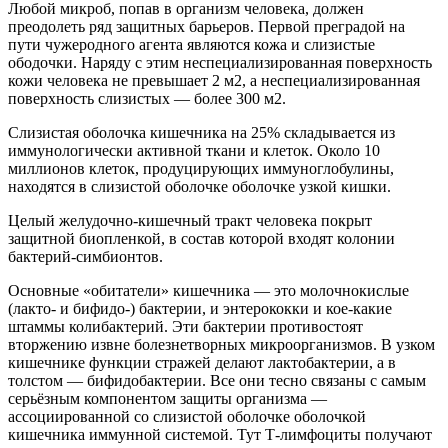
Любой микроб, попав в организм человека, должен
преодолеть ряд защитных барьеров. Первой преградой на
пути чужеродного агента являются кожа и слизистые
ободочки. Наряду с этим неспециализированная поверхность
кожи человека не превышает 2 м2, а неспециализированная
поверхность слизистых — более 300 м2.
Слизистая оболочка кишечника на 25% складывается из
иммунологически активной ткани и клеток. Около 10
миллионов клеток, продуцирующих иммуноглобулины,
находятся в слизистой оболочке оболочке узкой кишки.
Целый желудочно-кишечный тракт человека покрыт
защитной биопленкой, в состав которой входят колонии
бактерий-симбионтов.
Основные «обитатели» кишечника — это молочнокислые
(лакто- и бифидо-) бактерии, и энтерококки и кое-какие
штаммы колибактерий. Эти бактерии противостоят
вторжению извне болезнетворных микроорганизмов. В узком
кишечнике функции стражей делают лактобактерии, а в
толстом — бифидобактерии. Все они тесно связаны с самым
серьёзным компонентом защиты организма —
ассоциированной со слизистой оболочке оболочкой
кишечника иммунной системой. Тут Т-лимфоциты получают