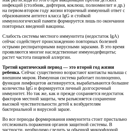
инфекций (столбняк, дифтерия, коклюш, полиомиелит и др.)
на первом-втором году жизни вторичный иммунный ответ с
образованием антител класса IgG и стойкой
иммунологической памяти формируется лишь по окончании
повторных введений вакцины.
Слабость системы местного иммунитета (недостаток IgA)
сейчас содействует происхождению повторных болезней
острыми респираторными вирусными заразами. В это время
проявляются многие наследственные иммунодефициты;
растет частота пищевой аллергии.
Третий критический период — это второй год жизни
ребенка.
Сейчас существенно возрастают контакты малыша с
внешним миром. Иммунная система работает полноценно,
функция лимфоцитов активируется, вырабатываются большие
количества IgG и формируется личный долгосрочный
иммунитет. Но так же, как и прежде сохраняется недостаток
факторов местной защиты, чем разъясняется сохранение
высокой чувствительности детей к возбудителям
бактериальной и вирусной заразе.
Во все периоды формирования иммунитета стоит пристально
отслеживать поражения органов защитной системы. В
частности, необходимо следить за обычной микрофлорой