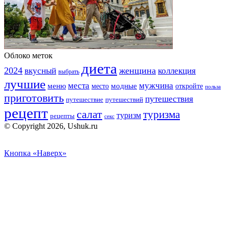
Облоко меток
диета
2024
вкусный
женщина
коллекция
выбрать
лучшие
места
мужчина
меню
модные
место
откройте
польза
приготовить
путешествия
путешествие
путешествий
рецепт
салат
туризма
туризм
рецепты
секс
© Copyright 2026, Ushuk.ru
Кнопка «Наверх»