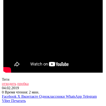
Теги
отходить
пробка
04.02.2019
0
Время чтения: 2 мин.
Facebook
X
Вконтакте
Одноклассники
WhatsApp
Telegram
Viber
Печатать