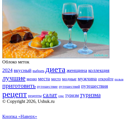
Облоко меток
диета
2024
вкусный
женщина
коллекция
выбрать
лучшие
места
мужчина
меню
модные
место
откройте
польза
приготовить
путешествия
путешествие
путешествий
рецепт
салат
туризма
туризм
рецепты
секс
© Copyright 2026, Ushuk.ru
Кнопка «Наверх»