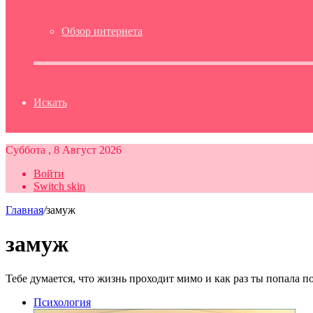
Обзор интернета
Искать
Суббота , 8 Август 2026
Войти
Switch skin
Главная
/
замуж
замуж
Тебе думается, что жизнь проходит мимо и как раз ты попала п
Психология