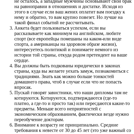
не осталось, а западные мужчины основывают свой брак
на равноправии в отношениях и достатке. Исходя из
этого в случае если ваш жених оплатит вам поездку к
нему и обратно, то вам крупно повезет. Но лучше на
такой финал событий не рассчитывать.
Анкета будет пользоваться успехом, если вы
рассказываете как минимум на английском, любите
спорт (все европейцы помешаны на каком-или виде
спорта, а американцы на здоровом образе жизни),
интересуетесь политикой и понимаете немного из
истории той страны, откуда родом претендент на ваше
сердце.
Вы должны быть подкованы юридически в законах
страны, куда вы желаете уехать замуж, познакомиться с
традициями. Знать как можно больше тонкостей
домашнего права, чтоб в случае если что не попасть
впросак.
Пускай говорят завистники, что наши дипломы там не
котируются. Котируются, подтверждаются (где-то
платно, а где-то и просто так) или пересдаются какие-то
предметы. Меньше всего неприятностей с
экономическим образованием, фактически везде нужно
переобучение докторам.
Внимание к возрасту не принципиально. Средние
требования к невесте от 30 до 45 лет (это уже важный со