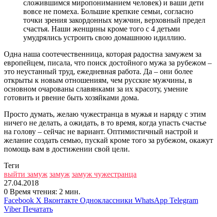
сложившимся миропониманием человек) и ваши дети
вовсе не помеха. Большие крепкие семьи, согласно
точки зрения закордонных мужчин, верховный предел
счастья. Наши женщины кроме того с 4 детьми
умудрялись устроить свою домашнюю идиллию.
Одна наша соотечественница, которая радостна замужем за
европейцем, писала, что поиск достойного мужа за рубежом –
это неустанный труд, ежедневная работа. Да – они более
открыты к новым отношениям, чем русские мужчины, в
основном очарованы славянками за их красоту, умение
готовить и рвение быть хозяйками дома.
Просто думать, желаю чужестранца в мужья и наряду с этим
ничего не делать, а ожидать, в то время, когда упасть счастье
на голову – сейчас не вариант. Оптимистичный настрой и
желание создать семью, пускай кроме того за рубежом, окажут
помощь вам в достижении свой цели.
Теги
выйти замуж
замуж
замуж чужестранца
27.04.2018
0
Время чтения: 2 мин.
Facebook
X
Вконтакте
Одноклассники
WhatsApp
Telegram
Viber
Печатать