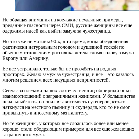
Не обращая внимания на кое-какие неудачные примеры,
преданные гласности через СМИ, русские женщины все еще
одержимы идеей как выйти замуж за чужестранца.
Но это уже не мотивы 90-х, в то время, когда обездоленная
фактически натуральным голодом и душевной тоской по
обычным отношениям россиянка летела сломя голову замуж в
Европу или Америку.
Ее все устраивало, только бы не прозябать на родных
просторах. Желаю замуж за чужестранца, и все – это казалось
многим решением всех насущных неприятностей.
Сейчас за плечами наших соотечественниц обширный опыт
взаимоотношений с заграничными женихами. У большинства
печальный: кто-то попал в зависимость сутенеров, кто-то
наткнулся на местного пьяницу и скупердяя, кто-то не смог
привыкнуть к иноземному менталитету.
Но те женщины, у которых все сложилось более или менее
хорошо, стали ободряющим примером для все еще желающих
заграничного мужа.