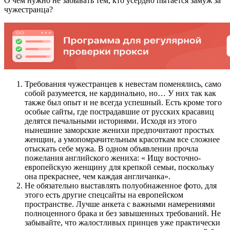
О чем нужно не забывать тем, кто усердно пытается замуж за
чужестранца?
Требования чужестранцев к невестам поменялись, само
собой разумеется, не кардинально, но… У них так как
также был опыт и не всегда успешный. Есть кроме того
особые сайты, где пострадавшие от русских красавиц
делятся печальными историями. Исходя из этого
нынешние заморские женихи предпочитают простых
женщин, а умопомрачительным красоткам все сложнее
отыскать себе мужа. В одном объявлении прочла
пожелания английского жениха: « Ищу восточно-
европейскую женщину для крепкой семьи, поскольку
она прекраснее, чем каждая англичанка».
Не обязательно выставлять полуобнаженное фото, для
этого есть другие спецсайты на европейском
пространстве. Лучше анкета с важными намерениями
полноценного брака и без завышенных требований. Не
забывайте, что жалостливых принцев уже практически