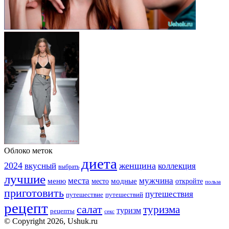
Облоко меток
диета
2024
вкусный
женщина
коллекция
выбрать
лучшие
места
мужчина
меню
модные
место
откройте
польза
приготовить
путешествия
путешествие
путешествий
рецепт
салат
туризма
туризм
рецепты
секс
© Copyright 2026, Ushuk.ru