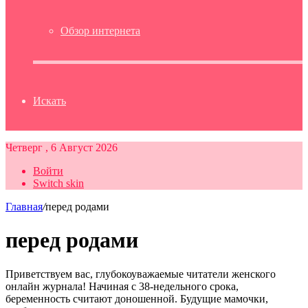
Обзор интернета
Искать
Четверг , 6 Август 2026
Войти
Switch skin
Главная
/
перед родами
перед родами
Приветствуем вас, глубокоуважаемые читатели женского
онлайн журнала! Начиная с 38-недельного срока,
беременность считают доношенной. Будущие мамочки,