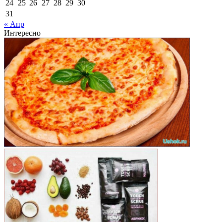
24
25
26
27
28
29
30
31
« Апр
Интересно