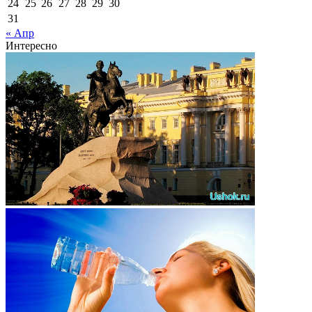
24
25
26
27
28
29
30
31
« Апр
Интересно