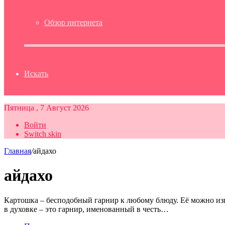
Обзор интернета
Искать
Пятница , 7 Август 2026
Войти
Switch skin
Главная
/
айдахо
айдахо
Картошка – бесподобный гарнир к любому блюду. Её можно изг
в духовке – это гарнир, именованный в честь…