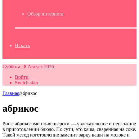
Обзор интернета
Искать
Суббота , 8 Август 2026
Войти
Switch skin
Главная
/
абрикос
абрикос
Рис с абрикосами по-венгерски — увлекательное и несложное
в приготовлении блюдо. По сути, это каша, сваренная на соке.
Такой метод изготовление заменит варку каши на молоке и