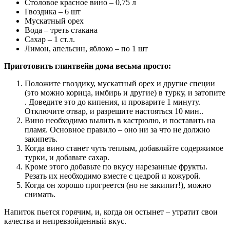
Столовое красное вино – 0,75 л
Гвоздика – 6 шт
Мускатный орех
Вода – треть стакана
Сахар – 1 ст.л.
Лимон, апельсин, яблоко – по 1 шт
Приготовить глинтвейн дома весьма просто:
Положите гвоздику, мускатный орех и другие специи
(это можно корица, имбирь и другие) в турку, и затопите
. Доведите это до кипения, и проварите 1 минуту.
Отключите отвар, и разрешите настояться 10 мин..
Вино необходимо вылить в кастрюлю, и поставить на
пламя. Основное правило – оно ни за что не должно
закипеть.
Когда вино станет чуть теплым, добавляйте содержимое
турки, и добавьте сахар.
Кроме этого добавьте по вкусу нарезанные фрукты.
Резать их необходимо вместе с цедрой и кожурой.
Когда он хорошо прогреется (но не закипит!), можно
снимать.
Напиток пьется горячим, и, когда он остынет – утратит свои
качества и непревзойденный вкус.