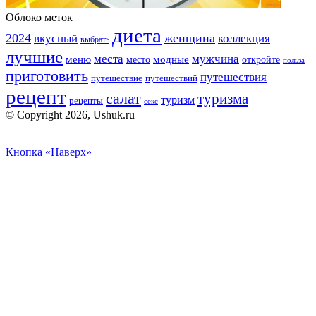
Облоко меток
диета
2024
вкусный
женщина
коллекция
выбрать
лучшие
места
мужчина
меню
модные
место
откройте
польза
приготовить
путешествия
путешествие
путешествий
рецепт
салат
туризма
туризм
рецепты
секс
© Copyright 2026, Ushuk.ru
Кнопка «Наверх»