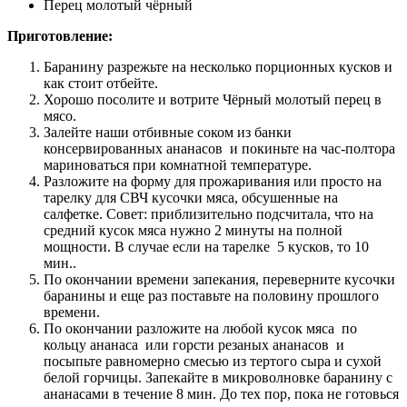
Перец молотый чёрный
Приготовление:
Баранину разрежьте на несколько порционных кусков и
как стоит отбейте.
Хорошо посолите и вотрите Чёрный молотый перец в
мясо.
Залейте наши отбивные соком из банки
консервированных ананасов и покиньте на час-полтора
мариноваться при комнатной температуре.
Разложите на форму для прожаривания или просто на
тарелку для СВЧ кусочки мяса, обсушенные на
салфетке. Совет: приблизительно подсчитала, что на
средний кусок мяса нужно 2 минуты на полной
мощности. В случае если на тарелке 5 кусков, то 10
мин..
По окончании времени запекания, переверните кусочки
баранины и еще раз поставьте на половину прошлого
времени.
По окончании разложите на любой кусок мяса по
кольцу ананаса или горсти резаных ананасов и
посыпьте равномерно смесью из тертого сыра и сухой
белой горчицы. Запекайте в микроволновке баранину с
ананасами в течение 8 мин. До тех пор, пока не готовься