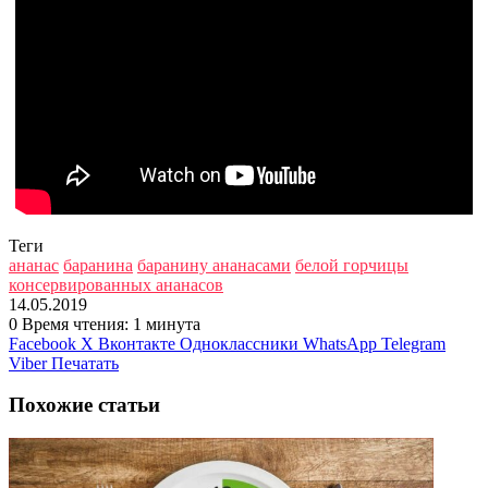
Теги
ананас
баранина
баранину ананасами
белой горчицы
консервированных ананасов
14.05.2019
0
Время чтения: 1 минута
Facebook
X
Вконтакте
Одноклассники
WhatsApp
Telegram
Viber
Печатать
Похожие статьи