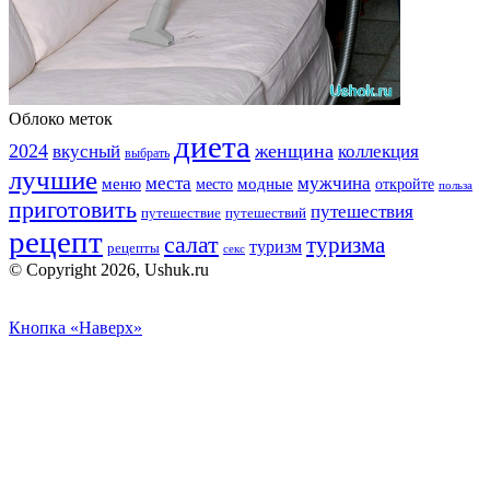
Облоко меток
диета
2024
вкусный
женщина
коллекция
выбрать
лучшие
места
мужчина
меню
модные
место
откройте
польза
приготовить
путешествия
путешествие
путешествий
рецепт
салат
туризма
туризм
рецепты
секс
© Copyright 2026, Ushuk.ru
Кнопка «Наверх»