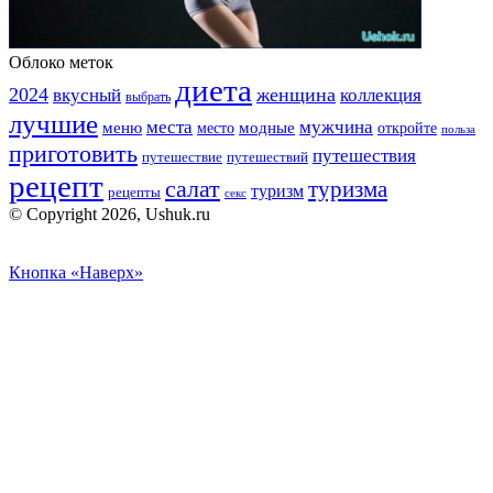
Облоко меток
диета
2024
вкусный
женщина
коллекция
выбрать
лучшие
места
мужчина
меню
модные
место
откройте
польза
приготовить
путешествия
путешествие
путешествий
рецепт
салат
туризма
туризм
рецепты
секс
© Copyright 2026, Ushuk.ru
Кнопка «Наверх»