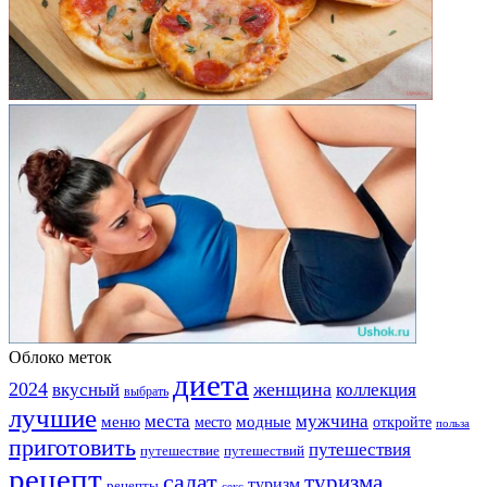
Облоко меток
диета
2024
вкусный
женщина
коллекция
выбрать
лучшие
места
мужчина
меню
модные
место
откройте
польза
приготовить
путешествия
путешествие
путешествий
рецепт
салат
туризма
туризм
рецепты
секс