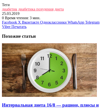
Теги
диабетик
диабетика похудения
диета
25.03.2019
0
Время чтения: 3 мин.
Facebook
X
Вконтакте
Одноклассники
WhatsApp
Telegram
Viber
Печатать
Похожие статьи
Интервальная диета 16/8 — рацион, плюсы и