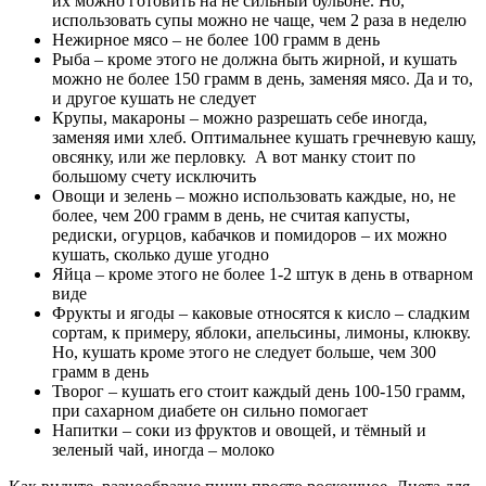
их можно готовить на не сильный бульоне. Но,
использовать супы можно не чаще, чем 2 раза в неделю
Нежирное мясо – не более 100 грамм в день
Рыба – кроме этого не должна быть жирной, и кушать
можно не более 150 грамм в день, заменяя мясо. Да и то,
и другое кушать не следует
Крупы, макароны – можно разрешать себе иногда,
заменяя ими хлеб. Оптимальнее кушать гречневую кашу,
овсянку, или же перловку. А вот манку стоит по
большому счету исключить
Овощи и зелень – можно использовать каждые, но, не
более, чем 200 грамм в день, не считая капусты,
редиски, огурцов, кабачков и помидоров – их можно
кушать, сколько душе угодно
Яйца – кроме этого не более 1-2 штук в день в отварном
виде
Фрукты и ягоды – каковые относятся к кисло – сладким
сортам, к примеру, яблоки, апельсины, лимоны, клюкву.
Но, кушать кроме этого не следует больше, чем 300
грамм в день
Творог – кушать его стоит каждый день 100-150 грамм,
при сахарном диабете он сильно помогает
Напитки – соки из фруктов и овощей, и тёмный и
зеленый чай, иногда – молоко