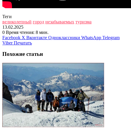
Теги
великолепный
город
незабываемых
туризма
13.02.2025
0
Время чтения: 8 мин.
Facebook
X
Вконтакте
Одноклассники
WhatsApp
Telegram
Viber
Печатать
Похожие статьи