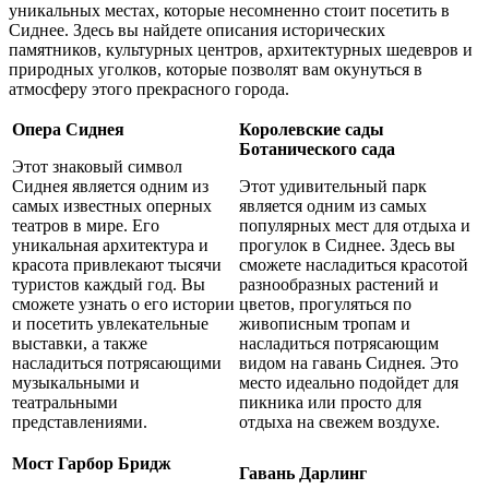
уникальных местах, которые несомненно стоит посетить в
Сиднее. Здесь вы найдете описания исторических
памятников, культурных центров, архитектурных шедевров и
природных уголков, которые позволят вам окунуться в
атмосферу этого прекрасного города.
Опера Сиднея
Королевские сады
Ботанического сада
Этот знаковый символ
Сиднея является одним из
Этот удивительный парк
самых известных оперных
является одним из самых
театров в мире. Его
популярных мест для отдыха и
уникальная архитектура и
прогулок в Сиднее. Здесь вы
красота привлекают тысячи
сможете насладиться красотой
туристов каждый год. Вы
разнообразных растений и
сможете узнать о его истории
цветов, прогуляться по
и посетить увлекательные
живописным тропам и
выставки, а также
насладиться потрясающим
насладиться потрясающими
видом на гавань Сиднея. Это
музыкальными и
место идеально подойдет для
театральными
пикника или просто для
представлениями.
отдыха на свежем воздухе.
Мост Гарбор Бридж
Гавань Дарлинг