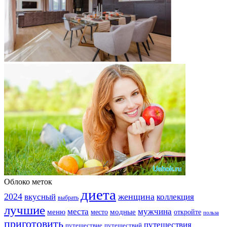
Облоко меток
диета
2024
вкусный
женщина
коллекция
выбрать
лучшие
места
мужчина
меню
модные
место
откройте
польза
приготовить
путешествия
путешествие
путешествий