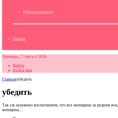
Обзор интернета
Искать
Пятница , 7 Август 2026
Войти
Switch skin
Главная
/
убедить
убедить
Так уж заложено воспитанием, что все женщины за редким искл
женщина…