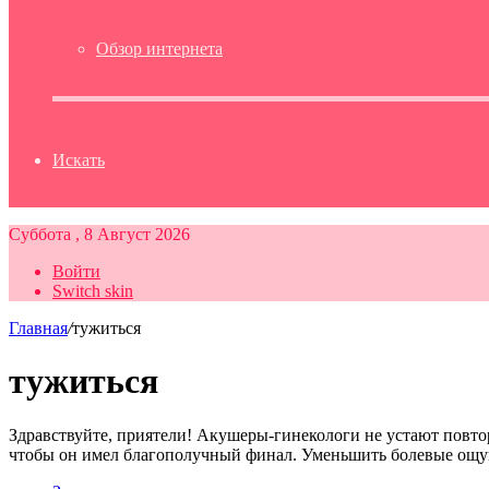
Обзор интернета
Искать
Суббота , 8 Август 2026
Войти
Switch skin
Главная
/
тужиться
тужиться
Здравствуйте, приятели! Акушеры-гинекологи не устают повтор
чтобы он имел благополучный финал. Уменьшить болевые о