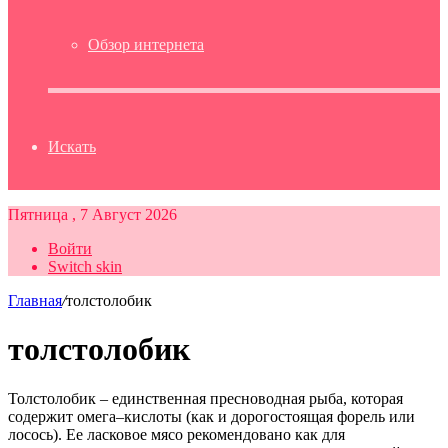
Обзор интернета
Искать
Пятница , 7 Август 2026
Войти
Switch skin
Главная
/
толстолобик
толстолобик
Толстолобик – единственная пресноводная рыба, которая
содержит омега–кислоты (как и дорогостоящая форель или
лосось). Ее ласковое мясо рекомендовано как для