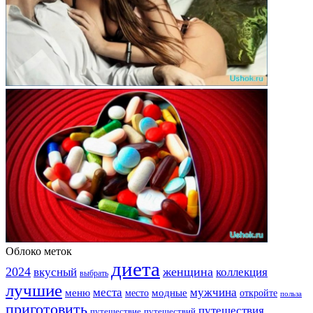
Облоко меток
диета
2024
вкусный
женщина
коллекция
выбрать
лучшие
места
мужчина
меню
модные
место
откройте
польза
приготовить
путешествия
путешествие
путешествий