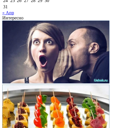
24
25
26
27
28
29
30
31
« Апр
Интересно