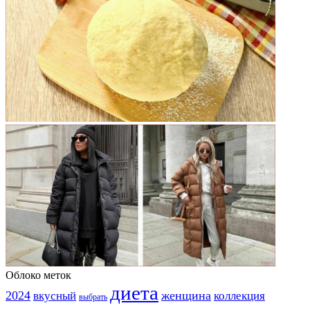
Облоко меток
диета
2024
вкусный
женщина
коллекция
выбрать