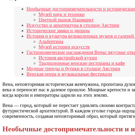
Необычные достопримечательности и исторические
Музей наук и техники
Цветной рынок Нашмаркт
Искусство и архитектура в столице Австрии
Исторические замки и дворцы
История и культура великолепных музеев и галере
Альбертина
Музей истории искусств
Гастрономические наслаждения Вены: вкусные отк
История австрийской кухни
Традиционные венские рестораны и кафе
Модные тренды и бутики в столице Австрии
Венская опера и музыкальные фестивали
Вена, неповторимая историческая жемчужина, пропитана духом
века и переносят нас в далекое прошлое. Мощные крепости и за
когда короли и императоры царили на этих землях.
Вена — город, который не перестает удивлять своими контраст
футуристической архитектурой. В каждом уголке города ощущает
современность, создавая неповторимый образ, который притяги
Необычные достопримечательности и и