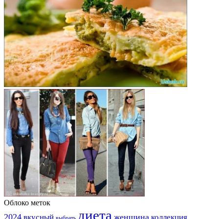
Облоко меток
диета
2024
вкусный
женщина
коллекция
выбрать