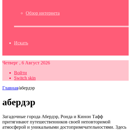
Обзор интернета
Искать
Четверг , 6 Август 2026
Войти
Switch skin
Главная
/
абердэр
абердэр
Загадочные города Абердэр, Ронда и Кинон Тафф
притягивают путешественников своей неповторимой
атмосферой и уникальными достопримечательностями. Здесь