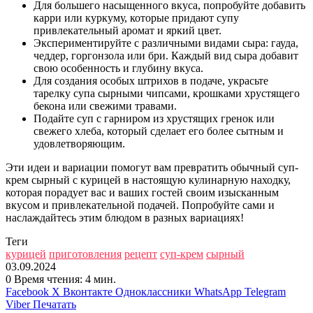
Для большего насыщенного вкуса, попробуйте добавить
карри или куркуму, которые придают супу
привлекательный аромат и яркий цвет.
Экспериментируйте с различными видами сыра: гауда,
чеддер, горгонзола или бри. Каждый вид сыра добавит
свою особенность и глубину вкуса.
Для создания особых штрихов в подаче, украсьте
тарелку супа сырными чипсами, крошками хрустящего
бекона или свежими травами.
Подайте суп с гарниром из хрустящих гренок или
свежего хлеба, который сделает его более сытным и
удовлетворяющим.
Эти идеи и вариации помогут вам превратить обычный суп-
крем сырный с курицей в настоящую кулинарную находку,
которая порадует вас и ваших гостей своим изысканным
вкусом и привлекательной подачей. Попробуйте сами и
наслаждайтесь этим блюдом в разных вариациях!
Теги
курицей
приготовления
рецепт
суп-крем
сырный
03.09.2024
0
Время чтения: 4 мин.
Facebook
X
Вконтакте
Одноклассники
WhatsApp
Telegram
Viber
Печатать