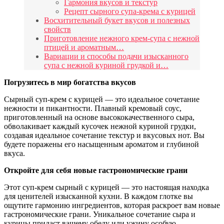
Гармония вкусов и текстур
Рецепт сырного супа-крема с курицей
Восхитительный букет вкусов и полезных
свойств
Приготовление нежного крем-супа с нежной
птицей и ароматным…
Вариации и способы подачи изысканного
супа с нежной куриной грудкой и…
Погрузитесь в мир богатства вкусов
Сырный суп-крем с курицей — это идеальное сочетание
нежности и пикантности. Плавный кремовый соус,
приготовленный на основе высококачественного сыра,
обволакивает каждый кусочек нежной куриной грудки,
создавая идеальное сочетание текстур и вкусовых нот. Вы
будете поражены его насыщенным ароматом и глубиной
вкуса.
Откройте для себя новые гастрономические грани
Этот суп-крем сырный с курицей — это настоящая находка
для ценителей изысканной кухни. В каждом глотке вы
ощутите гармонию ингредиентов, которая раскроет вам новые
гастрономические грани. Уникальное сочетание сыра и
курицы придаст вашему обеду или ужину особую