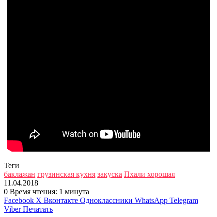
Теги
баклажан
грузинская кухня
закуска
Пхали хорошая
11.04.2018
0
Время чтения: 1 минута
Facebook
X
Вконтакте
Одноклассники
WhatsApp
Telegram
Viber
Печатать