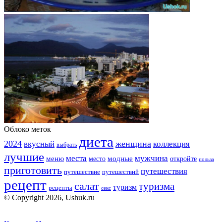
Облоко меток
диета
2024
вкусный
женщина
коллекция
выбрать
лучшие
места
мужчина
меню
модные
место
откройте
польза
приготовить
путешествия
путешествие
путешествий
рецепт
салат
туризма
туризм
рецепты
секс
© Copyright 2026, Ushuk.ru