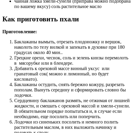
чайная ложка хмели-сунели (приправа можно подобрана
по вашему вкусу) соль растительное масло
Как приготовить пхали
Приготовление:
Баклажаны вымыть, отрезать плодоножку и вершок,
наколоть по телу вилкой и запекать в духовке при 180
градусах около 40 мин..
Грецкие орехи, чеснок, соль и зелень кинзы перемолоть
в мясорубке или в блендере.
Добавить к ореховой массе винный уксус или
гранатовый сок( можно и лимонный, но будет
кисловато).
Баклажаны остудить, снять бережно кожуру, разрезать
пополам. Вынуть середину и сформировать словно бы
лодочки.
Сердцевину баклажанов размять, не отжимая от лишней
жидкости, и смешать с ореховой массой и хмели-сунели.
В обязательном порядке попытаться и, в случае если
необходимо, еще посолить или поперчить.
Лодочки из синеньких посолить и немного полить
растительным маслом, в них выложить начинку и
подавать к столу.