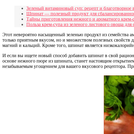
Зеленый витаминовый суп: рецепт и благотворное
Шпинат — полезный продукт для сбалансированно
Тайны приготовления нежного и ароматного крем-
Польза крем-супа из зеленого листового овоща для
Этот невероятно насыщенный зеленью продукт из семейства ам
только приятным вкусом, но и множеством полезных свойств дл
магний и кальций. Кроме того, шпинат является низкокалорийн
И если вы ищете новый способ добавить шпинат в свой рацион
основе нежного пюре из шпината, станет настоящим открытием
незабываемым угощением для вашего вкусового рецептора. При