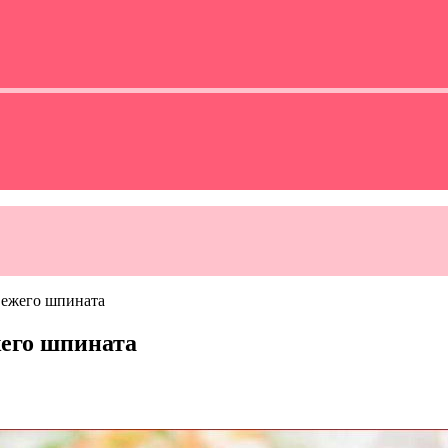
вежего шпината
жего шпината