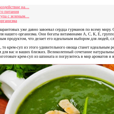
 воздействие на…
го питания
супа с зеленым…
 организма
арантовых уже давно завоевал сердца гурманов по всему миру.
я нашего организма. Они богаты витаминами А, С, К, Е, группо
ым продуктом, что делает его идеальным выбором для людей, сл
, то крем-суп из этого удивительного овоща станет идеальным
 для вас и ваших близких. Великолепный сочетание натуральных
готовьте крем-суп из шпината и погрузитесь в мир ароматов и 