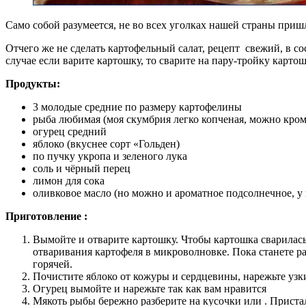
Само собой разумеется, не во всех уголках нашей страны приш
Отчего же не сделать картофельный салат, рецепт свежий, в с
случае если варите картошку, то сварите на пару-тройку картош
Продукты:
3 молодые средние по размеру картофелины
рыба любимая (моя скумбрия легко копченая, можно кроме
огурец средний
яблоко (вкуснее сорт «Гольден)
по пучку укропа и зеленого лука
соль и чёрный перец
лимон для сока
оливковое масло (но можно и ароматное подсолнечное, у 
Приготовление :
Вымойте и отварите картошку. Чтобы картошка сварилас
отваривания картофеля в микроволновке. Пока станете ра
горячей.
Почистите яблоко от кожуры и сердцевины, нарежьте узк
Огурец вымойте и нарежьте так как вам нравится
Мякоть рыбы бережно разберите на кусочки или . Пристал