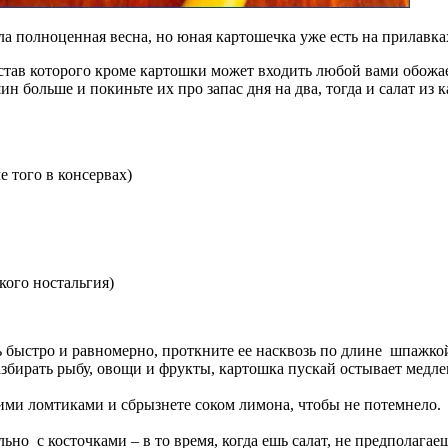
ла полноценная весна, но юная картошечка уже есть на прилавка
остав которого кроме картошки может входить любой вами обожа
ин больше и покиньте их про запас дня на два, тогда и салат из
 того в консервах)
кого ностальгия)
ь быстро и равномерно, проткните ее насквозь по длине шпажк
збирать рыбу, овощи и фрукты, картошка пускай остывает медлен
ими ломтиками и сбрызнете соком лимона, чтобы не потемнело.
ьно с косточками – в то время, когда ешь салат, не предполага