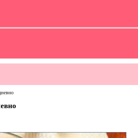
дневно
невно