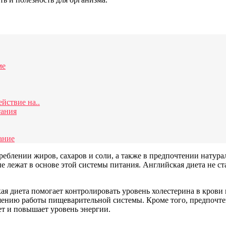
ме
йствие на..
тания
ание
еблении жиров, сахаров и соли, а также в предпочтении натура
 лежат в основе этой системы питания. Английская диета не ст
я диета помогает контролировать уровень холестерина в крови 
шению работы пищеварительной системы. Кроме того, предпочт
т и повышает уровень энергии.