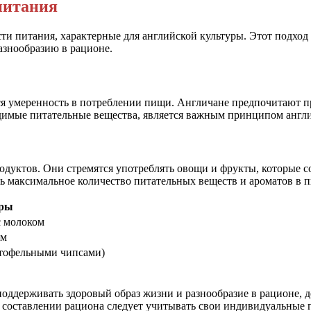
питания
и питания, характерные для английской культуры. Этот подход
разнообразию в рационе.
я умеренность в потреблении пищи. Англичане предпочитают при
димые питательные вещества, является важным принципом англ
одуктов. Они стремятся употреблять овощи и фрукты, которые с
ть максимальное количество питательных веществ и ароматов в 
ры
с молоком
ом
ртофельными чипсами)
оддерживать здоровый образ жизни и разнообразие в рационе, 
и составлении рациона следует учитывать свои индивидуальные 