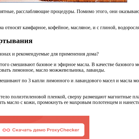
 приятные, расслабляющие процедуры. Помимо этого, они оказы
а относят камфарное, кофейное, масляное, и с глиной, водоро
ертывания
лонах и рекомендуемые для применения дома?
этого смешивают базовое и эфирное масла. В качестве базового
овать лимонное, масло можжевельника, лаванды.
мешивают по 3 капли лимонного и лавандового масел и масла мо
тело полиэтиленовой пленкой, сверху размещают магнитные пла
мыть масло с кожи, промокнуть ее махровым полотенцем и нане