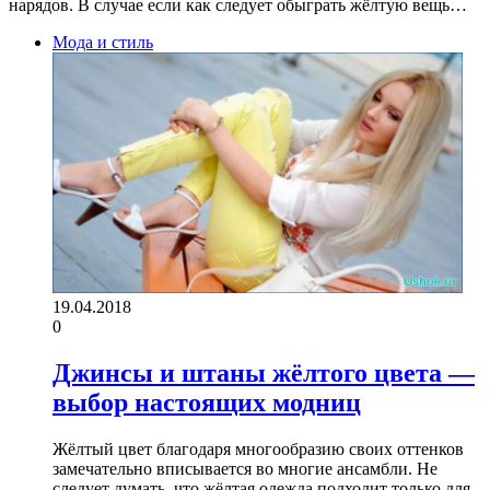
нарядов. В случае если как следует обыграть жёлтую вещь…
Мода и стиль
19.04.2018
0
Джинсы и штаны жёлтого цвета —
выбор настоящих модниц
Жёлтый цвет благодаря многообразию своих оттенков
замечательно вписывается во многие ансамбли. Не
следует думать, что жёлтая одежда подходит только для