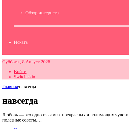
Обзор интернета
Искать
Суббота , 8 Август 2026
Войти
Switch skin
Главная
/
навсегда
навсегда
Любовь — это одно из самых прекрасных и волнующих чувств, к
полезные советы,…