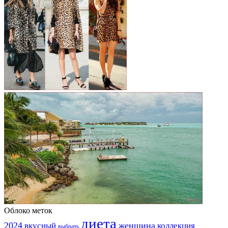
Облоко меток
диета
2024
вкусный
женщина
коллекция
выбрать