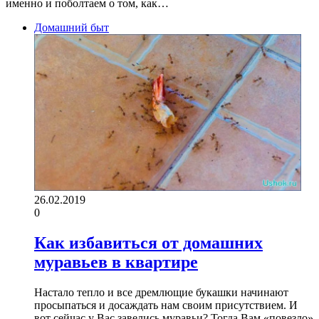
именно и поболтаем о том, как…
Домашний быт
26.02.2019
0
Как избавиться от домашних
муравьев в квартире
Настало тепло и все дремлющие букашки начинают
просыпаться и досаждать нам своим присутствием. И
вот сейчас у Вас завелись муравьи? Тогда Вам «повезло»