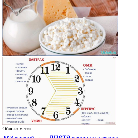
Облоко меток
диета
2024
вкусный
женщина
коллекция