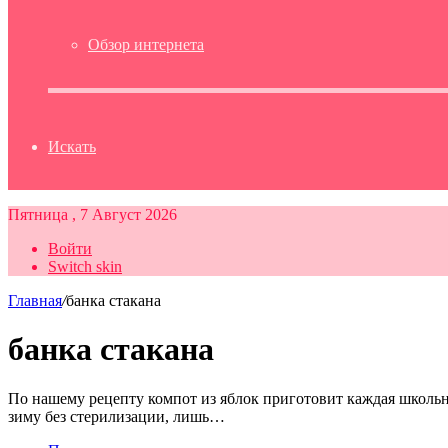
Обзор интернета
Искать
Пятница , 7 Август 2026
Войти
Switch skin
Главная
/
банка стакана
банка стакана
По нашему рецепту компот из яблок приготовит каждая школьн
зиму без стерилизации, лишь…