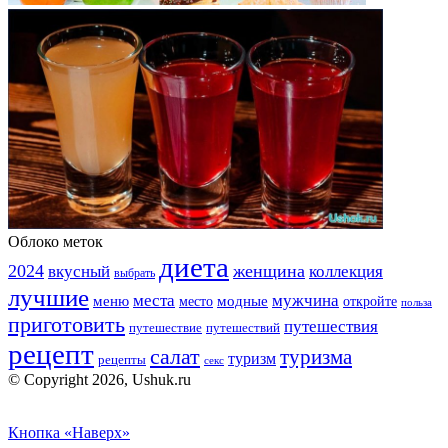
Облоко меток
диета
2024
вкусный
женщина
коллекция
выбрать
лучшие
места
мужчина
меню
модные
место
откройте
польза
приготовить
путешествия
путешествие
путешествий
рецепт
салат
туризма
туризм
рецепты
секс
© Copyright 2026, Ushuk.ru
Кнопка «Наверх»