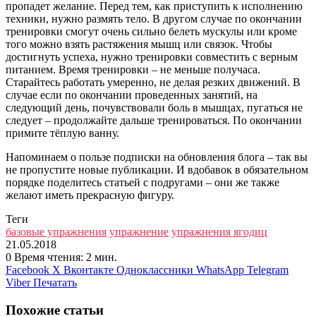
пропадет желание. Перед тем, как приступить к исполнению
техники, нужно размять тело. В другом случае по окончании
тренировки смогут очень сильно белеть мускулы или кроме
того можно взять растяжения мышц или связок. Чтобы
достигнуть успеха, нужно тренировки совместить с верным
питанием. Время тренировки – не меньше получаса.
Старайтесь работать умеренно, не делая резких движений. В
случае если по окончании проведенных занятий, на
следующий день, почувствовали боль в мышцах, пугаться не
следует – продолжайте дальше тренироваться. По окончании
примите тёплую ванну.
Напоминаем о пользе подписки на обновления блога – так вы
не пропустите новые публикации. И вдобавок в обязательном
порядке поделитесь статьей с подругами – они же также
желают иметь прекрасную фигуру.
Теги
базовые упражнения
упражнение
упражнения ягодиц
21.05.2018
0
Время чтения: 2 мин.
Facebook
X
Вконтакте
Одноклассники
WhatsApp
Telegram
Viber
Печатать
Похожие статьи