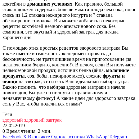
коктейли в
домашних условиях
. Как правило, большой
стакан должен содержать больше мякоти плода чем сока, плюс
смесь из 1.2 стакана нежирного йогурта и ? стакана
обезжиренного молока. Вы можете добавить в некоторые
рецепты коктейлей немного апельсинового сока. Без
сомнения, это вкусный и здоровый завтрак для начала
хорошего дня.
С помощью этих простых рецептов здорового завтрака Вы
также имеете возможность экспериментировать до
бесконечности, не тратя лишнее время на приготовление (за
исключением буррито, конечно!). В целом, если Вы получаете
цельнозерновой продукт, источник белка (яйца,
молочные
продукты
, соя, бобы, нежирное мясо), свежие
фрукты и
овощи
на завтрак, это и есть Ваш идеальный выбор с утра.
Важно помнить, что выбирая здоровые завтраки в начале
нового дня, Вы уже на полпути к правильному и
ненавязчивому фитнесу! А какие идеи для здорового завтрака
есть у Вас, чтобы поделиться с нами?
Теги
здоровый
здоровый завтрак
22.05.2019
0
Время чтения: 2 мин.
Facebook
X
Вконтакте
Одноклассники
WhatsApp
Telegram