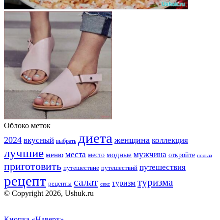
Облоко меток
диета
2024
вкусный
женщина
коллекция
выбрать
лучшие
места
мужчина
меню
модные
место
откройте
польза
приготовить
путешествия
путешествие
путешествий
рецепт
салат
туризма
туризм
рецепты
секс
© Copyright 2026, Ushuk.ru
Кнопка «Наверх»