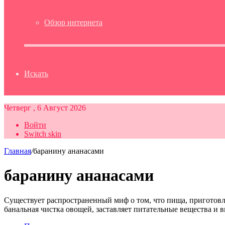
Обзор интернета
Искать
Четверг , 6 Август 2026
Войти
Switch skin
Главная
/
баранину ананасами
баранину ананасами
Существует распространенный миф о том, что пища, приготовл
банальная чистка овощей, заставляет питательные вещества 