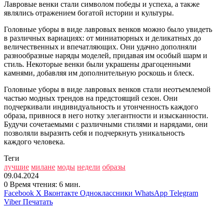
Лавровые венки стали символом победы и успеха, а также
являлись отражением богатой истории и культуры.
Головные уборы в виде лавровых венков можно было увидеть
в различных вариациях: от миниатюрных и деликатных до
величественных и впечатляющих. Они удачно дополняли
разнообразные наряды моделей, придавая им особый шарм и
стиль. Некоторые венки были украшены драгоценными
камнями, добавляя им дополнительную роскошь и блеск.
Головные уборы в виде лавровых венков стали неотъемлемой
частью модных трендов на предстоящий сезон. Они
подчеркивали индивидуальность и утонченность каждого
образа, привнося в него нотку элегантности и изысканности.
Будучи сочетаемыми с различными стилями и нарядами, они
позволяли выразить себя и подчеркнуть уникальность
каждого человека.
Теги
лучшие
милане
моды
недели
образы
09.04.2024
0
Время чтения: 6 мин.
Facebook
X
Вконтакте
Одноклассники
WhatsApp
Telegram
Viber
Печатать