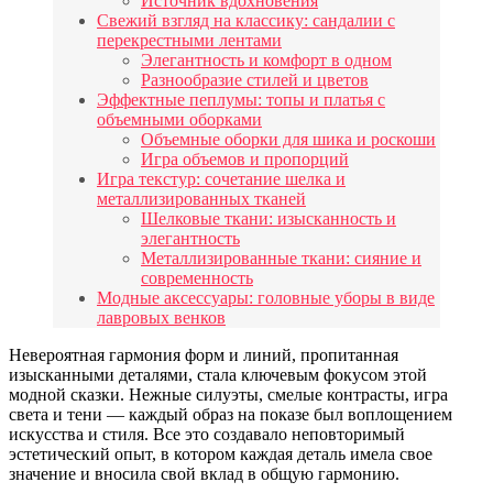
Источник вдохновения
Свежий взгляд на классику: сандалии с
перекрестными лентами
Элегантность и комфорт в одном
Разнообразие стилей и цветов
Эффектные пеплумы: топы и платья с
объемными оборками
Объемные оборки для шика и роскоши
Игра объемов и пропорций
Игра текстур: сочетание шелка и
металлизированных тканей
Шелковые ткани: изысканность и
элегантность
Металлизированные ткани: сияние и
современность
Модные аксессуары: головные уборы в виде
лавровых венков
Невероятная гармония форм и линий, пропитанная
изысканными деталями, стала ключевым фокусом этой
модной сказки. Нежные силуэты, смелые контрасты, игра
света и тени — каждый образ на показе был воплощением
искусства и стиля. Все это создавало неповторимый
эстетический опыт, в котором каждая деталь имела свое
значение и вносила свой вклад в общую гармонию.