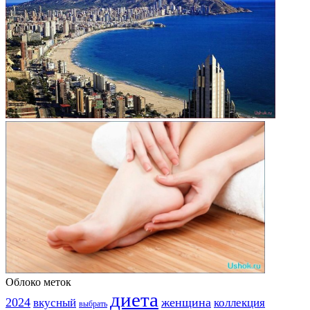
Облоко меток
диета
2024
вкусный
женщина
коллекция
выбрать