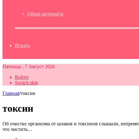
Обзор интернета
Искать
Пятница , 7 Август 2026
Войти
Switch skin
Главная
/
токсин
токсин
Об очистке организма от шлаков и токсинов слышали, непременн
что чистить…