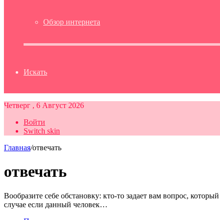
Обзор интернета
Искать
Четверг , 6 Август 2026
Войти
Switch skin
Главная
/
отвечать
отвечать
Вообразите себе обстановку: кто-то задает вам вопрос, которы
случае если данный человек…