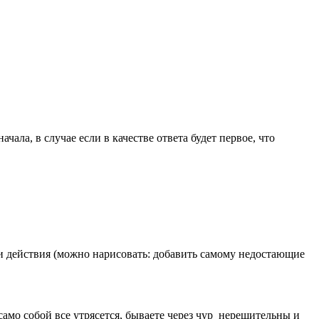
ала, в случае если в качестве ответа будет первое, что
ши действия (можно нарисовать: добавить самому недостающие
само собой все утрясется, бываете через чур нерешительны и